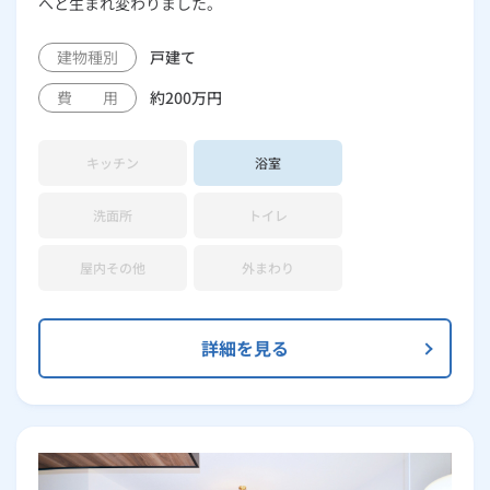
へと生まれ変わりました。
建物種別
戸建て
費 用
約200万円
キッチン
浴室
洗面所
トイレ
屋内その他
外まわり
詳細を見る