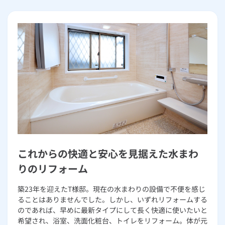
お手続き・サポート
まとめプラン紹介
一般料金
「大阪ガスの電気」が選ばれる理由
工事・開通までの流れ
修理
キッチン
使用開始
ガスと電気の
の申込
住ミカタ・リフォームが選ばれる理由
リフォーム・リノベーション
お手続き一覧
ショールーム
Daigasコラム
「大阪ガスの都市ガス」への切り替えについて
電気料金メニュー
使用中止
ガスと電気の
の申込
通信速度測定
定額サービス
バス・洗面
故障診断
ガスコンロ
大阪ガスのリフォーム事例集
安心・安全
リフォーム・リノベーション
トップ
お客さまサポート
お手続きから使用開始までの流れ
総合TOP
業務用・産業用のお客さま
企業情報
リビング・空調
エラーコード診断
らく得リース
ガス炊飯器
ガス給湯器
浴室リフォーム
便利・おトク
住ミカタ・リフォーム
住ミカタ・サービス
お問い合わせ
まとめプラン紹介
機器・修理お申込み
太陽光発電余剰電力買取サービス
発電・省エネ
取扱説明書を探す
らく得保証
ガスオーブン
ガス温水浴室暖房乾燥機
ガスファンヒーター
洗面所リフォーム
リノベーション「マイリノ」
ホームセキュリティ
スマイLINK
簡単プラン診断
「カワック・ミストカワック」
お引越しの手続き
インターネットのお申込み
キッチンリフォーム
警報器・消火器
お近くのガスのお店
ほっ得定額
レンジフード
ガス温水床暖房「ヌック」
エネファーム
みるぴこ
FitDish
乾太くん
これからの快適と安心を見据えた水まわ
玄関まわりリフォーム
食器洗い乾燥機
取替用ガスコンセント
太陽光発電
ぴこぴこ・スマぴこ・けむぴこ
めちゃとクーポン
りのリフォーム
床下（シロアリ対策）
ガスコード
蓄電池
消火器
プリゼロ
築23年を迎えたT様邸。現在の水まわりの設備で不便を感じ
ることはありませんでした。しかし、いずれリフォームする
リビング・ダイニングリフォーム
のであれば、早めに最新タイプにして長く快適に使いたいと
ガス栓の増設 プラスライン
スマイルーフ
関西おでかけ納税
希望され、浴室、洗面化粧台、トイレをリフォーム。体が元