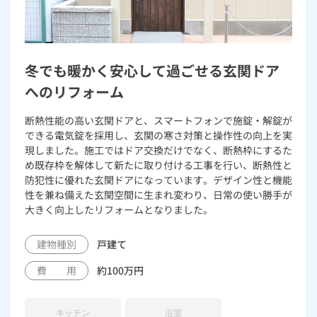
冬でも暖かく安心して過ごせる玄関ドア
へのリフォーム
断熱性能の高い玄関ドアと、スマートフォンで施錠・解錠が
できる電気錠を採用し、玄関の寒さ対策と操作性の向上を実
現しました。施工ではドア交換だけでなく、断熱枠にするた
め既存枠を解体して新たに取り付ける工事を行い、断熱性と
防犯性に優れた玄関ドアになっています。デザイン性と機能
性を兼ね備えた玄関空間に生まれ変わり、日常の使い勝手が
大きく向上したリフォームとなりました。
建物種別
戸建て
費 用
約100万円
キッチン
浴室