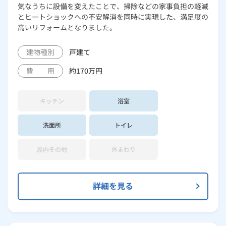
気なうちに設備を変えたことで、掃除などの家事負担の軽減
外壁・屋根リフォーム
ルームエアコン
エコキュート
ハウスクリーニング
とヒートショックへの不安解消を同時に実現した、満足度の
高いリフォームとなりました。
建物種別
戸建て
費 用
約170万円
キッチン
浴室
洗面所
トイレ
屋内その他
外まわり
詳細を見る