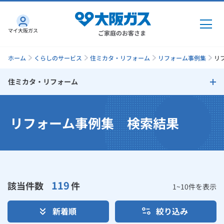
マイ大阪ガス
ご家庭のお客さま
ホーム
くらしのサービス
住ミカタ・リフォーム
リフォーム事例集
リ
住ミカタ・リフォーム
ガス・電気
住ミカタ・リフォーム
リフォーム事例集 検索結果
ガス・電気
トップ
インターネット
リフォームのタイミング
ガス
インターネット
トップ
リフォームで失敗しないためのチェックポイント
機器・修理
電気
ガス
トップ
119
該当件数
件
さすガねっとのメリット
リフォームサポートプラン
1
~
10
件を表示
機器・修理
トップ
くらしのサービス
GAS得プラン
電気
トップ
新着順
絞り込み
大阪ガスサービスチェーンだからできる「快適」と「安心」のリ
料金プラン
機器
くらしのサービス
トップ
フォーム