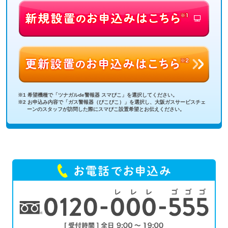
※1 希望機種で「ツナガルde警報器 スマぴこ」を選択してください。
※2 お申込み内容で「ガス警報器（ぴこぴこ）」を選択し、大阪ガスサービスチェ
ーンのスタッフが訪問した際にスマぴこ設置希望とお伝えください。