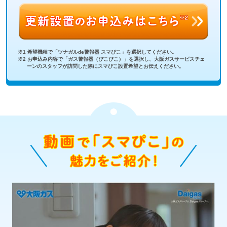
※1 希望機種で「ツナガルde警報器 スマぴこ」を選択してください。
※2 お申込み内容で「ガス警報器（ぴこぴこ）」を選択し、大阪ガスサービスチェ
ーンのスタッフが訪問した際にスマぴこ設置希望とお伝えください。