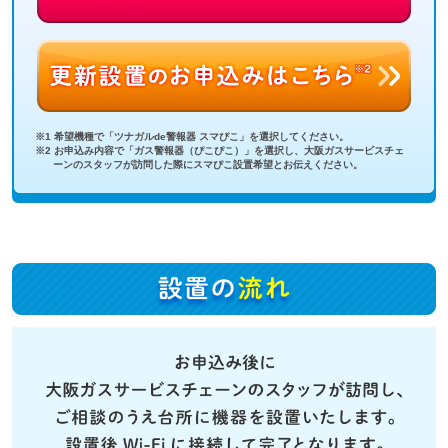
※1 希望機種で「ツナガルde警報器 スマぴこ」を選択してください。
※2 お申込み内容で「ガス警報器（ぴこぴこ）」を選択し、大阪ガスサービスチェ
ーンのスタッフが訪問した際にスマぴこ設置希望とお伝えください。