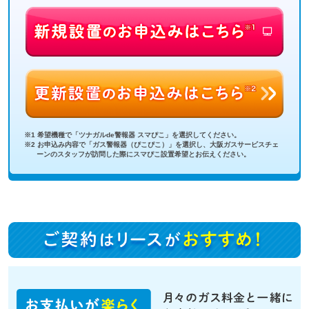
※1 希望機種で「ツナガルde警報器 スマぴこ」を選択してください。
※2 お申込み内容で「ガス警報器（ぴこぴこ）」を選択し、大阪ガスサービスチェ
ーンのスタッフが訪問した際にスマぴこ設置希望とお伝えください。