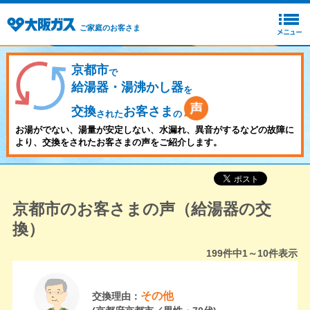
ご家庭のお客さま
京都市
で
給湯器・湯沸かし器
を
交換
お客さま
された
の
お湯がでない、湯量が安定しない、水漏れ、異音がするなどの故障に
より、交換をされたお客さまの声をご紹介します。
京都市のお客さまの声（給湯器の交
換）
199
件中
1～10
件表示
その他
交換理由：