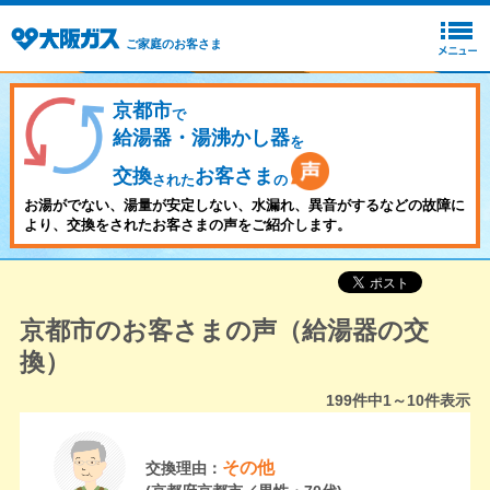
ご家庭のお客さま
京都市
で
給湯器・湯沸かし器
を
交換
お客さま
された
の
お湯がでない、湯量が安定しない、水漏れ、異音がするなどの故障に
より、交換をされたお客さまの声をご紹介します。
京都市のお客さまの声（給湯器の交
換）
199
件中
1～10
件表示
その他
交換理由：