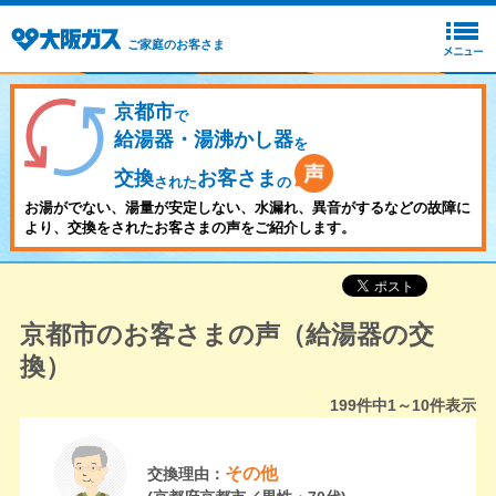
ご家庭のお客さま
京都市
で
給湯器・湯沸かし器
を
交換
お客さま
された
の
お湯がでない、湯量が安定しない、水漏れ、異音がするなどの故障に
より、交換をされたお客さまの声をご紹介します。
京都市のお客さまの声（給湯器の交
換）
199
件中
1～10
件表示
その他
交換理由：