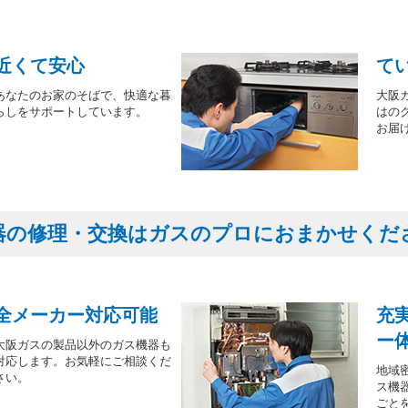
近くて安心
て
あなたのお家のそばで、快適な暮
大阪
らしをサポートしています。
はの
お届
器の修理・交換はガスのプロにおまかせくだ
全メーカー対応可能
充
ー
大阪ガスの製品以外のガス機器も
対応します。お気軽にご相談くだ
地域
さい。
ス機
ごと