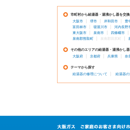
市町村から給湯器・湯沸かし器を交換
大阪市
堺市
岸和田市
豊
富田林市
寝屋川市
河内長野
東大阪市
泉南市
四條畷市
泉南郡熊取町
泉南郡田尻町
その他のエリアの給湯器・湯沸かし器
大阪府
京都府
兵庫県
奈
テーマから探す
給湯器の修理について
給湯器の