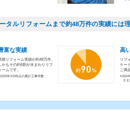
ータルリフォームまで約48万件の実績には
豊富な実績
高
累積リフォーム実績が約48万件。
リフ
しかもその約6割が水まわりリフ
ケー
ォームです。
ご満
※2025年3月時点の累計工事件数
※202
さま