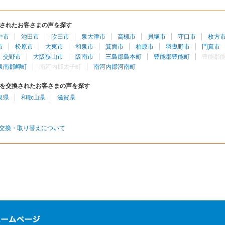
されたお客さまの声を探す
中市
池田市
吹田市
泉大津市
高槻市
貝塚市
守口市
枚方
市
松原市
大東市
和泉市
箕面市
柏原市
羽曳野市
門真市
交野市
大阪狭山市
阪南市
三島郡島本町
豊能郡豊能町
豊能郡
泉南郡岬町
南河内郡太子町
南河内郡河南町
を交換されたお客さまの声を探す
良県
和歌山県
滋賀県
交換・取り替えについて