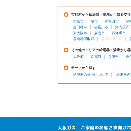
市町村から給湯器・湯沸かし器を交換
大阪市
堺市
岸和田市
豊
富田林市
寝屋川市
河内長野
東大阪市
泉南市
四條畷市
泉南郡熊取町
泉南郡田尻町
その他のエリアの給湯器・湯沸かし器
大阪府
京都府
兵庫県
奈
テーマから探す
給湯器の修理について
給湯器の