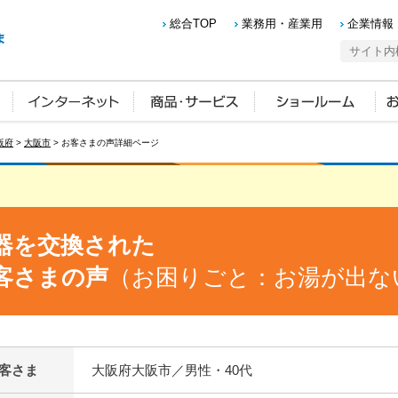
総合TOP
業務用・産業用
企業情報
阪府
>
大阪市
> お客さまの声詳細ページ
器を交換された
客さまの声
（お困りごと：お湯が出な
客さま
大阪府大阪市／男性・40代