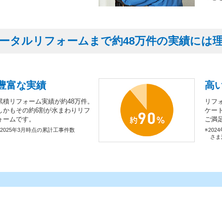
ータルリフォームまで約48万件の実績には
豊富な実績
高
累積リフォーム実績が約48万件。
リフ
しかもその約6割が水まわりリフ
ケー
ォームです。
ご満
※2025年3月時点の累計工事件数
※202
さま