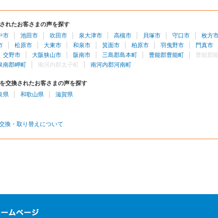
されたお客さまの声を探す
中市
池田市
吹田市
泉大津市
高槻市
貝塚市
守口市
枚方
市
松原市
大東市
和泉市
箕面市
柏原市
羽曳野市
門真市
交野市
大阪狭山市
阪南市
三島郡島本町
豊能郡豊能町
豊能郡
泉南郡岬町
南河内郡太子町
南河内郡河南町
を交換されたお客さまの声を探す
良県
和歌山県
滋賀県
交換・取り替えについて