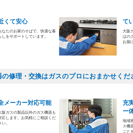
近くて安心
て
あなたのお家のそばで、快適な暮
大阪
らしをサポートしています。
はの
お届
器の修理・交換はガスのプロにおまかせくだ
全メーカー対応可能
充
ー
大阪ガスの製品以外のガス機器も
対応します。お気軽にご相談くだ
地域
さい。
ス機
ごと