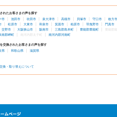
されたお客さまの声を探す
中市
池田市
吹田市
泉大津市
高槻市
貝塚市
守口市
枚方
市
松原市
大東市
和泉市
箕面市
柏原市
羽曳野市
門真市
交野市
大阪狭山市
阪南市
三島郡島本町
豊能郡豊能町
豊能郡
泉南郡岬町
南河内郡太子町
南河内郡河南町
を交換されたお客さまの声を探す
良県
和歌山県
滋賀県
交換・取り替えについて