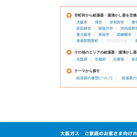
市町村から給湯器・湯沸かし器を交換
大阪市
堺市
岸和田市
豊
富田林市
寝屋川市
河内長野
東大阪市
泉南市
四條畷市
泉南郡熊取町
泉南郡田尻町
その他のエリアの給湯器・湯沸かし器
大阪府
京都府
兵庫県
奈
テーマから探す
給湯器の修理について
給湯器の