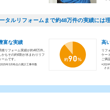
ータルリフォームまで約48万件の実績には
豊富な実績
高
累積リフォーム実績が約48万件。
リフ
しかもその約6割が水まわりリフ
ケー
ォームです。
ご満
※2025年3月時点の累計工事件数
※202
さま