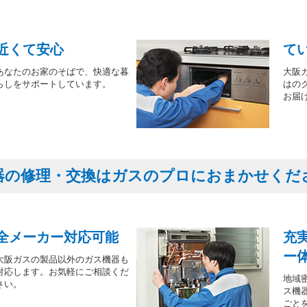
近くて安心
て
あなたのお家のそばで、快適な暮
大阪
らしをサポートしています。
はの
お届
器の修理・交換はガスのプロにおまかせくだ
全メーカー対応可能
充
ー
大阪ガスの製品以外のガス機器も
対応します。お気軽にご相談くだ
地域
さい。
ス機
ごと