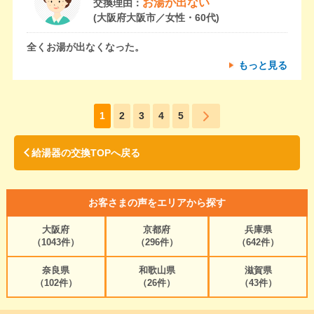
お湯が出ない
交換理由：
(大阪府大阪市／女性・60代)
全くお湯が出なくなった。
もっと見る
1
2
3
4
5
給湯器の交換TOPへ戻る
お客さまの声をエリアから探す
大阪府
京都府
兵庫県
（1043件）
（296件）
（642件）
奈良県
和歌山県
滋賀県
（102件）
（26件）
（43件）