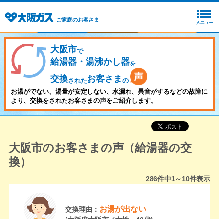
ご家庭のお客さま
大阪市
で
給湯器・湯沸かし器
を
交換
お客さま
された
の
お湯がでない、湯量が安定しない、水漏れ、異音がするなどの故障に
より、交換をされたお客さまの声をご紹介します。
大阪市のお客さまの声（給湯器の交
換）
286
件中
1～10
件表示
お湯が出ない
交換理由：