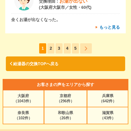
お湯が出ない
交換理由：
(大阪府大阪市／女性・60代)
全くお湯が出なくなった。
もっと見る
1
2
3
4
5
給湯器の交換TOPへ戻る
お客さまの声をエリアから探す
大阪府
京都府
兵庫県
（1043件）
（296件）
（642件）
奈良県
和歌山県
滋賀県
（102件）
（26件）
（43件）