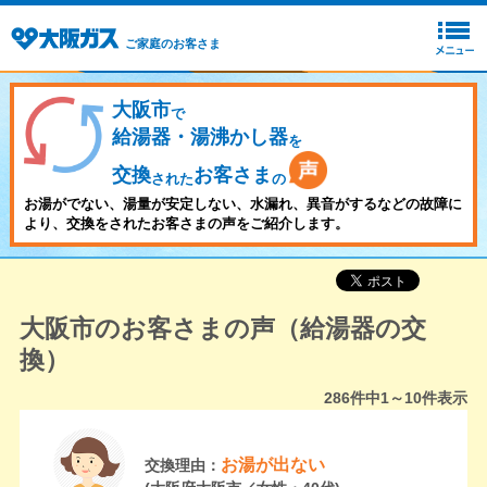
ご家庭のお客さま
大阪市
で
給湯器・湯沸かし器
を
交換
お客さま
された
の
お湯がでない、湯量が安定しない、水漏れ、異音がするなどの故障に
より、交換をされたお客さまの声をご紹介します。
大阪市のお客さまの声（給湯器の交
換）
286
件中
1～10
件表示
お湯が出ない
交換理由：