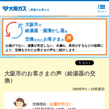
ご家庭のお客さま
大阪市
で
給湯器・湯沸かし器
を
交換
お客さま
された
の
お湯がでない、湯量が安定しない、水漏れ、異音がするなどの故障に
より、交換をされたお客さまの声をご紹介します。
大阪市のお客さまの声（給湯器の交
換）
286
件中
1～10
件表示
お湯が出ない
交換理由：