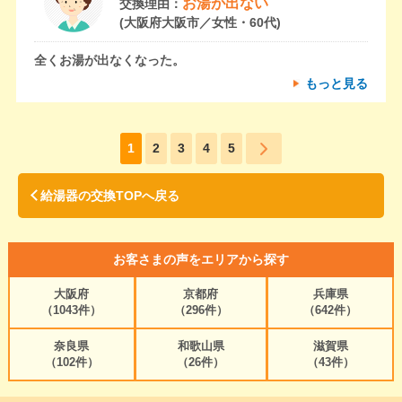
お湯が出ない
交換理由：
(大阪府大阪市／女性・60代)
全くお湯が出なくなった。
もっと見る
1
2
3
4
5
給湯器の交換TOPへ戻る
お客さまの声をエリアから探す
大阪府
京都府
兵庫県
（1043件）
（296件）
（642件）
奈良県
和歌山県
滋賀県
（102件）
（26件）
（43件）