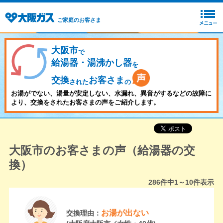
ご家庭のお客さま
大阪市
で
給湯器・湯沸かし器
を
交換
お客さま
された
の
お湯がでない、湯量が安定しない、水漏れ、異音がするなどの故障に
より、交換をされたお客さまの声をご紹介します。
大阪市のお客さまの声（給湯器の交
換）
286
件中
1～10
件表示
お湯が出ない
交換理由：