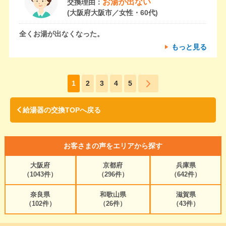
お湯が出ない
交換理由：
(大阪府大阪市／女性・60代)
全くお湯が出なくなった。
もっと見る
1
2
3
4
5
給湯器の交換TOPへ戻る
お客さまの声をエリアから探す
大阪府
京都府
兵庫県
（1043件）
（296件）
（642件）
奈良県
和歌山県
滋賀県
（102件）
（26件）
（43件）