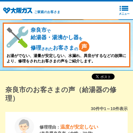
ご家庭のお客さま
奈良市
で
給湯器・湯沸かし器
を
修理
お客さま
された
の
お湯がでない、湯量が安定しない、水漏れ、異音がするなどの故障に
より、修理をされたお客さまの声をご紹介します。
奈良市のお客さまの声（給湯器の修
理）
30
件中
1～10
件表示
温度が安定しない
修理理由：