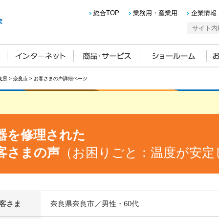
総合TOP
業務用・産業用
企業情報
良県
>
奈良市
> お客さまの声詳細ページ
器を修理された
客さまの声
（お困りごと：温度が安定
客さま
奈良県奈良市／男性・60代