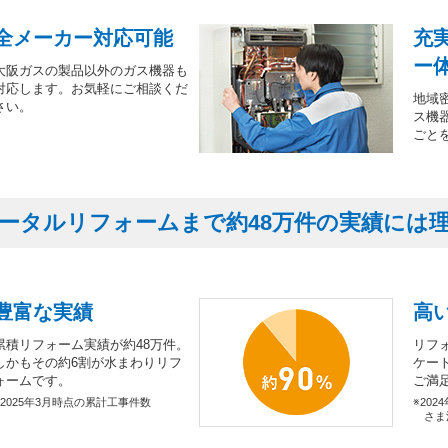
全メーカー対応可能
充
ー
大阪ガスの製品以外のガス機器も
対応します。お気軽にご相談くだ
地域
さい。
ス機
ごと
ータルリフォームまで約48万件の実績には
豊富な実績
高
累積リフォーム実績が約48万件。
リフ
しかもその約6割が水まわりリフ
ケー
ォームです。
ご満
※2025年3月時点の累計工事件数
※202
さま