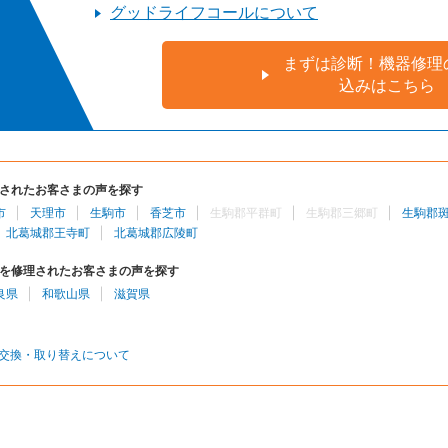
グッドライフコールについて
まずは診断！機器修理
込みはこちら
されたお客さまの声を探す
市
天理市
生駒市
香芝市
生駒郡平群町
生駒郡三郷町
生駒郡
北葛城郡王寺町
北葛城郡広陵町
を修理されたお客さまの声を探す
良県
和歌山県
滋賀県
交換・取り替えについて