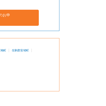
のお申
斑鳩町
生駒郡安堵町