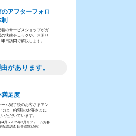
実のアフターフォロ
体制
密着のサービスショップがガ
器の状態チェックや、お困り
を即日訪問で解決します。
理由があります。
い満足度
ォーム完了後のお客さまアン
トでは、約9割のお客さまに
足いただいています。
4年4月～2025年3月リフォームお客
満足度調査 回答総数2,592