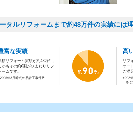
ータルリフォームまで約48万件の実績には
豊富な実績
高
累積リフォーム実績が約48万件。
リフ
しかもその約6割が水まわりリフ
ケー
ォームです。
ご満
※2025年3月時点の累計工事件数
※202
さま