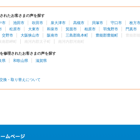
されたお客さまの声を探す
中市
池田市
吹田市
泉大津市
高槻市
貝塚市
守口市
枚方
市
松原市
大東市
和泉市
箕面市
柏原市
羽曳野市
門真市
交野市
大阪狭山市
阪南市
三島郡島本町
豊能郡豊能町
豊能郡
泉南郡岬町
南河内郡太子町
南河内郡河南町
を修理されたお客さまの声を探す
良県
和歌山県
滋賀県
交換・取り替えについて