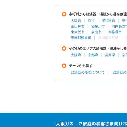
市町村から給湯器・湯沸かし器を修理
大阪市
堺市
岸和田市
豊
富田林市
寝屋川市
河内長野
東大阪市
泉南市
四條畷市
泉南郡熊取町
泉南郡田尻町
その他のエリアの給湯器・湯沸かし器
大阪府
京都府
兵庫県
奈
テーマから探す
給湯器の修理について
給湯器の