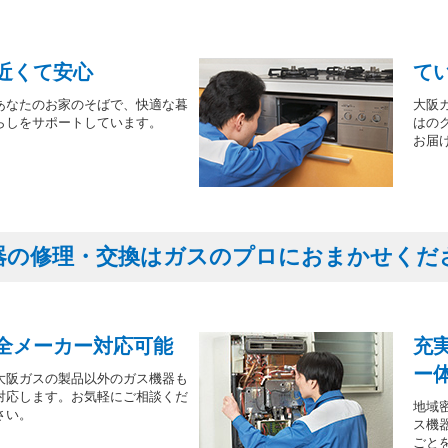
近くて安心
て
あなたのお家のそばで、快適な暮
大阪
らしをサポートしています。
はの
お届
器の修理・交換はガスのプロにおまかせくだ
全メーカー対応可能
充
ー
大阪ガスの製品以外のガス機器も
対応します。お気軽にご相談くだ
地域
さい。
ス機
ごと