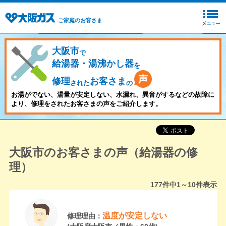
ご家庭のお客さま
大阪市
で
給湯器・湯沸かし器
を
修理
お客さま
された
の
お湯がでない、湯量が安定しない、水漏れ、異音がするなどの故障に
より、修理をされたお客さまの声をご紹介します。
大阪市のお客さまの声（給湯器の修
理）
177
件中
1～10
件表示
温度が安定しない
修理理由：