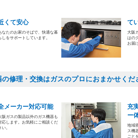
近くて安心
て
あなたのお家のそばで、快適な暮
大阪
らしをサポートしています。
はの
お届
器の修理・交換はガスのプロにおまかせくだ
全メーカー対応可能
充
ー
大阪ガスの製品以外のガス機器も
対応します。お気軽にご相談くだ
地域
さい。
ス機
ごと