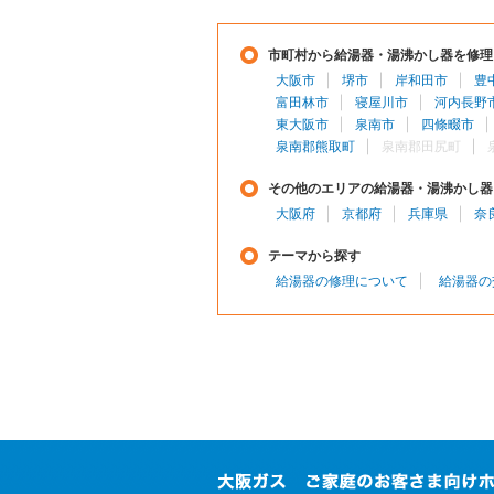
市町村から給湯器・湯沸かし器を修理
大阪市
堺市
岸和田市
豊
富田林市
寝屋川市
河内長野
東大阪市
泉南市
四條畷市
泉南郡熊取町
泉南郡田尻町
その他のエリアの給湯器・湯沸かし器
大阪府
京都府
兵庫県
奈
テーマから探す
給湯器の修理について
給湯器の