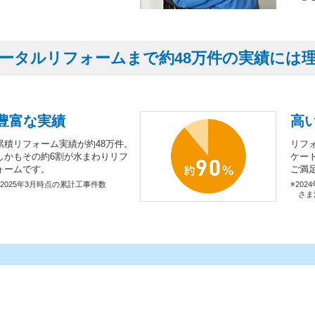
ータルリフォームまで約48万件の実績には
豊富な実績
高
累積リフォーム実績が約48万件。
リフ
しかもその約6割が水まわりリフ
ケー
ォームです。
ご満
※2025年3月時点の累計工事件数
※202
さま