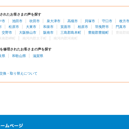
されたお客さまの声を探す
中市
池田市
吹田市
泉大津市
高槻市
貝塚市
守口市
枚方
市
松原市
大東市
和泉市
箕面市
柏原市
羽曳野市
門真市
交野市
大阪狭山市
阪南市
三島郡島本町
豊能郡豊能町
豊能郡
泉南郡岬町
南河内郡太子町
南河内郡河南町
を修理されたお客さまの声を探す
良県
和歌山県
滋賀県
交換・取り替えについて