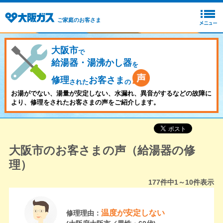
ご家庭のお客さま
大阪市
で
給湯器・湯沸かし器
を
修理
お客さま
された
の
お湯がでない、湯量が安定しない、水漏れ、異音がするなどの故障に
より、修理をされたお客さまの声をご紹介します。
大阪市のお客さまの声（給湯器の修
理）
177
件中
1～10
件表示
温度が安定しない
修理理由：