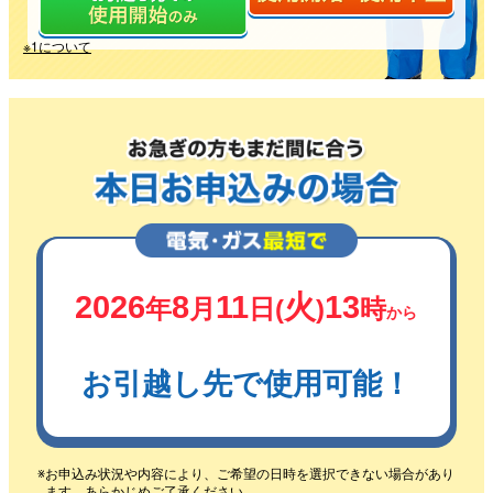
※1について
2026
8
11
火
13
年
月
日(
)
時
から
お引越し先で使用可能！
お申込み状況や内容により、ご希望の日時を選択できない場合があり
ます。あらかじめご了承ください。