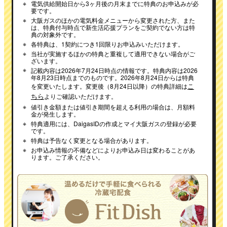
※
電気供給開始日から3ヶ月後の月末までに特典のお申込みが必
要です。
※
大阪ガスのほかの電気料金メニューから変更された方、また
は、特典付与時点で新生活応援プランをご契約でない方は特
典の対象外です。
※
各特典は、1契約につき1回限りお申込みいただけます。
※
当社が実施するほかの特典と重複して適用できない場合がご
ざいます。
※
記載内容は2026年7月24日時点の情報です。特典内容は2026
年8月23日時点までのものです。2026年8月24日からは特典
こ
を変更いたします。変更後（8月24日以降）の特典詳細は
ちら
よりご確認いただけます。
※
値引き金額または値引き期間を超える利用の場合は、月額料
金が発生します。
※
特典適用には、DaigasIDの作成とマイ大阪ガスの登録が必要
です。
※
特典は予告なく変更となる場合があります。
※
お申込み情報の不備などによりお申込み日は変わることがあ
ります。ご了承ください。