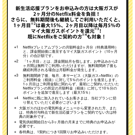
※1
Netflixプレミアムプランの月額料金2ヶ月分（特典適用時）
と、課金開始後に進呈するマイ大阪ガスポイント（10ヶ月
分）の合計額です。
※2
「1ヶ月目」とは、課金開始月を指します。お申込みから2
ヶ月間は無料でご利用いただけますが、無料期間終了後も
継続利用される場合は月額料金が発生します。
※3
無料期間終了後、毎月、本サービス（大阪ガス×Netflix）の
ご利用料金（税抜）に対して5％のポイントを進呈します。
1ヶ月目はご利用金額に関わらず、最初にご契約いただいた
Netflixプランの所定の月額料金（税抜）に対して10％分の
ポイントを追加で進呈します（最大15％）
※4
Netflixに既に加入されているお客さまは、当社プランに切
り替えていただく必要がございます。
※
大阪ガスのほかの電気料金メニューから変更された方、また
は、特典付与時点で新生活応援プランをご契約でない方は特
典の対象外です。
※
電気供給開始日から3ヶ月後の月末までに特典のお申込みが
必要です。
※
各特典は、1契約につき1回限りお申込みいただけます。