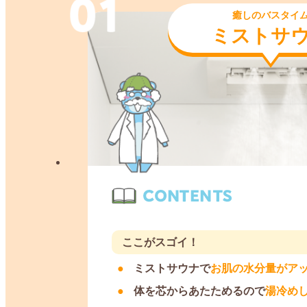
癒しのバスタイ
ミストサ
ここがスゴイ！
ミストサウナで
お肌の水分量がア
体を芯からあたためるので
湯冷め