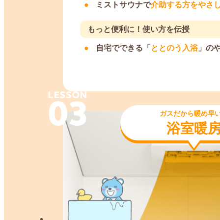
ミストサウナで
介助する方をやさ
もっと便利に！使い方を伝授
自宅でできる「
ととのう入浴
」の
ガスだから暖め早
浴室暖