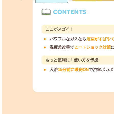
ここがスゴイ！
パワフルなガスなら
浴室がすばや
温度差改善で
ヒートショック対策
もっと便利に！使い方を伝授
入浴
15分前に暖房ON
で浴室ポカポ