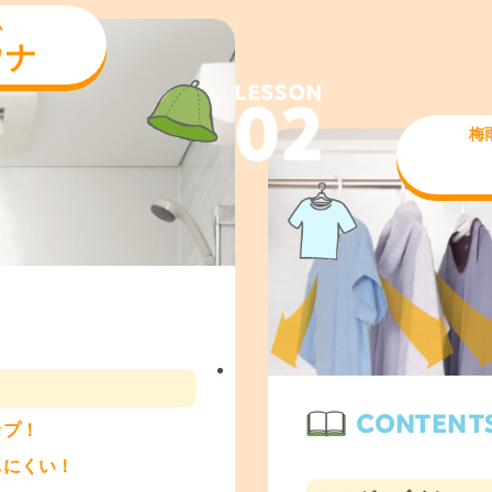
ム
ウナ
梅
ップ！
しにくい！