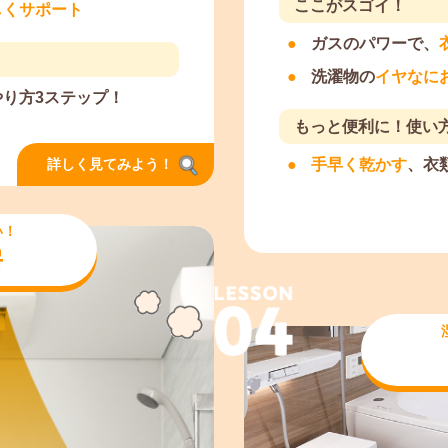
ここがスゴイ！
しくサポート
ガスのパワーで、
洗濯物の
イヤなに
やり方3ステップ！
もっと便利に！使い
手早く乾かす
、衣
詳しく見てみよう！
い！
房