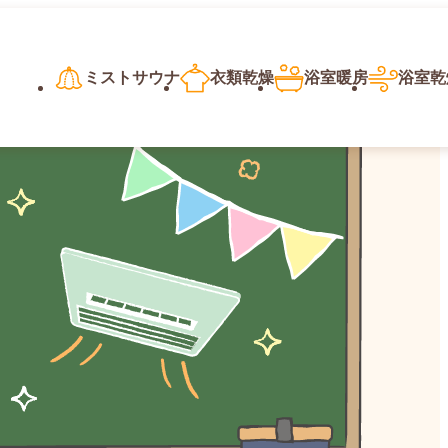
ミストサウナ
衣類乾燥
浴室暖房
浴室乾