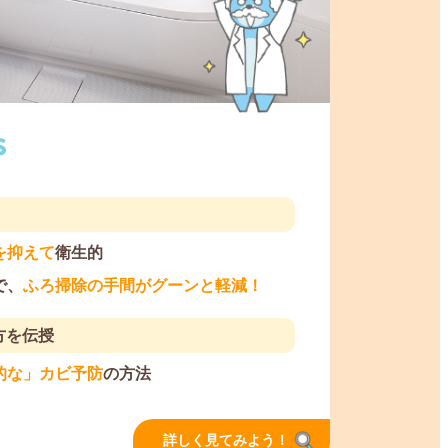
を抑えて
衛生的
で、
ふろ掃除の手間がグーンと軽減！
方を伝授
的な」カビ予防
の方法
詳しく見てみよう！