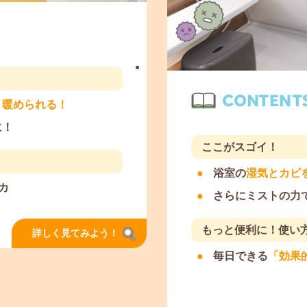
く暖められる！
に！
ここがスゴイ！
浴室の
湿気とカビ
カ
さらにミストの力
もっと便利に！使い
詳しく見てみよう！
毎日できる
「効果