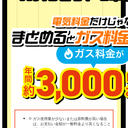
抽選をおこなう時点で申込をキャンセルされて
いるお客さまや、当社が不正なお申込みと判断
した場合、本キャンペーンの対象から除外させ
ていただきます。
既契約の方：エントリー条件
比べて
まとめトク料金
で
一般料金
と
2026年5月11日(月)までに対象のガス・電気料
金メニューをすでにご契約いただいている方、
かつ、2026年5月11日(月)～2026年6月10日(水)
の期間にキャンペーンエントリーいただくこ
と。
「既契約」とは、キャンペーン開始の2026年5
月11日(月)までに対象のガス・電気を供給開始
している方を指します。
既契約者の方は、キャンペーンエントリーの
際、DaigasIDの作成とマイ大阪ガスの登録が
必要です。
同一のマイ大阪ガスアカウントに大阪ガスのガ
スおよび電気のご契約情報が登録されているこ
とが必要です。
ガス使用量が少ないまたは原料費が高い場合
は、お支払い金額が一般料金より高くなること