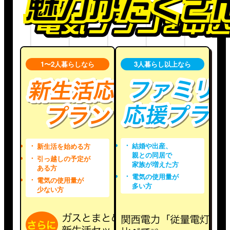
料金メニューと対象の電気料金メニューは以下
サイン色紙の選手はお選びいただけません。画
の通りです。
像はイメージです。
対象のガス料金メニュー
：
一般料金、GAS得プラン
その他注意事項
対象の電気料金メニュー
：
ベースプランA/A-G、家庭用ガス発電プラン、
当選権利の第三者への譲渡・転売・換金は固く
スタイルプランd、スタイルプランE-
1〜2人暮らしなら
3人暮らし以上なら
禁止します。
SHARE、スタイルプランE-ZERO、スタイル
当選発表は6月末までの当選通知メールをもっ
プランP、スタイルプランS、新生活応援プラ
て代えさせていただきます。チケット等の発送
ン、ファミリー応援プラン、MYEVプラン、ウ
は試合の1週間前までを目途に、エントリーフ
ィズradikoプラン
ォームにご登録いただいた住所へ送付いたしま
お店(小口業務用)も対象となります。
す。
取次事業者経由でのご契約者さまは対象外とな
転居、住所変更のお手続き未済などによりお受
ります。
け取りできなかった場合の補償はございませ
大阪ガスの電気のご契約名義およびご登録いた
結婚や出産、
新生活を始める方
ん。
だいた電話番号と、本エントリーフォームにご
親との同居で
引っ越しの予定が
対象の試合が雨天等により中止となった場合、
入力いただく氏名、電話番号が一致しない場合
家族が増えた方
ある方
シーズン中に振替試合がおこなわれることがあ
は抽選対象外となります。
電気の使用量が
ります。これにともない、プレゼント1・プレ
電気の使用量が
キャンペーンエントリー状況、抽選結果、これ
多い方
ゼント2の実施日も振替試合日に変更となりま
少ない方
らに関するお問合せにはお答えできませんの
す。
で、あらかじめご了承ください。
振替試合の日程確定後、当初当選されたお客さ
まへ日程をご案内いたします。その際、参加確
認のご返信をお願いしております。
その他注意事項