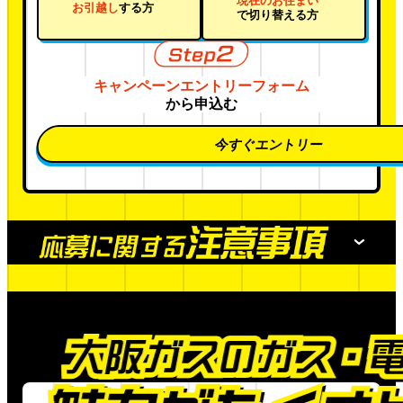
お引越し
する方
で切り替える方
て
本キャンペーンで当たるチケットは、2026年7
月25日（土）阪神甲子園球場で開催される予
キャンペーンエントリーフォーム
定の阪神タイガース対巨人の公式戦のペアチケ
ットです。座席位置の指定やチケットの変更は
から申込む
一切できません。
チケット転売（ダフ屋行為）は法令により禁止
今すぐエントリー
されております。転売が確認された場合は、当
選を無効とさせていただきます。
試合観戦の約定として、阪神タイガースが定め
る
「試合観戦契約約款」
を適用しますので、同
約款に同意のうえ、試合観戦をお楽しみくださ
い。
阪神甲子園球場までの旅費等については、お客
さまのご負担となります。
その他詳細はチケット裏面をご確認ください。
大阪ガスでは、チケットに関するお問い合わせ
はお受けできません。
キャンペーンエントリーにおける
注意事項
③サイン色紙について
キャンペーンエントリー条件となる対象のガス