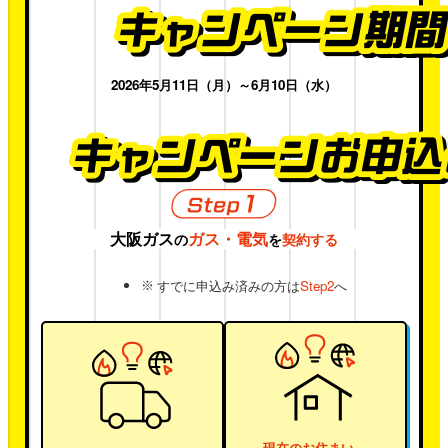
本特典には観戦ペアチケットがついております
ので、1当選に対して2名でお楽しみいただけ
ます。
両球団への贈呈となる為、ビジター球団への配
2026年5月11日（月）～6月10日（水）
慮として阪神タイガースグッズを身に着けての
参加は固くお断りいたします。衣装によっては
イベントの参加をお断りする場合がございま
す。
運動靴（ベタ底靴に限る。スパイクやサンダル
は不可）着用でのご参加をお願いします。
集合場所・日時は別途ご連絡いたします。
また、集合時間やイベント進行の都合上、試合
大阪ガス
ガス・電気
の
を
契約する
観戦ができない時間帯が発生する可能性があり
ます。
当日は係員の指示に従っていただきますようお
すでに申込み済みの方は
Step2
へ
願いします。
当選者さま・同行者さまの個人情報（氏名・生
年月日）を株式会社阪神コンテンツリンクへお
渡しし、当日イベントへのご案内に利用させて
いただきます。イベントご案内以外の用途には
使用いたしません。
②オリジナルジャージ＆ペアチケットについ
現在のお住まい