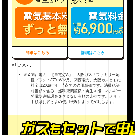
ご案内記載の期限までにご返信がない場合、辞
退されたものとしてあつかい、次の候補の方へ
2026年5月11日時点の内容です。当社都合によ
繰り上げ当選のご連絡をおこないますので、あ
り、本キャンペーンの期間・内容を変更させて
らかじめご了承ください。
いただく場合がございます。あらかじめご了承
ください。
特典の内容は予告なく変更になる場合がござい
ます。
閉じる
大阪ガス株式会社は事務局業務の一部を外部機
関に委託しております。
詳細はこちら
詳細はこちら
※1について
新規契約の方：エントリー条件
関西電力「従量電灯A」、大阪ガス「ファミリー応
2026年5月11日(月)～2026年6月10日(水)の期間
援プラン：370kWh/月。関西電力、大阪ガスともに
に対象のガス・電気料金メニューに新規でお申
料金は2026年4月時点での適用単価です。消費税等
込みいただき、かつ、キャンペーンエントリー
相当額を含み、燃料費調整額・再生可能エネルギー
ページよりエントリーいただくこと。
発電促進賦課金を含まない金額の比較です。メリッ
お申込み内容に不備があり内容を修正したうえ
ト額はお客さまの使用状況によって変動します。
でお申込みをした場合は、修正をおこなった日
をお申込み日とします。そのため、正しい内容
を入力ください。
はがきにてお申込みの場合は消印日をお申込み
日とさせていただきます。