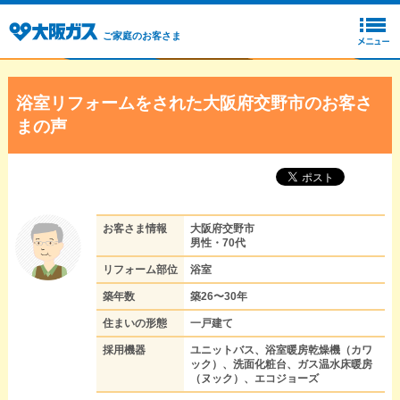
ご家庭のお客さま
浴室リフォームをされた大阪府交野市のお客さ
まの声
お客さま情報
大阪府交野市
男性・70代
リフォーム部位
浴室
築年数
築26〜30年
住まいの形態
一戸建て
採用機器
ユニットバス、浴室暖房乾燥機（カワ
ック）、洗面化粧台、ガス温水床暖房
（ヌック）、エコジョーズ