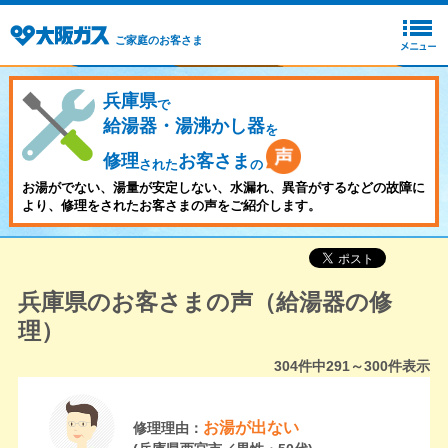
ご家庭のお客さま
兵庫県
で
給湯器・湯沸かし器
を
修理
お客さま
された
の
お湯がでない、湯量が安定しない、水漏れ、異音がするなどの故障に
より、修理をされたお客さまの声をご紹介します。
兵庫県のお客さまの声（給湯器の修
理）
304
件中
291～300
件表示
お湯が出ない
修理理由：