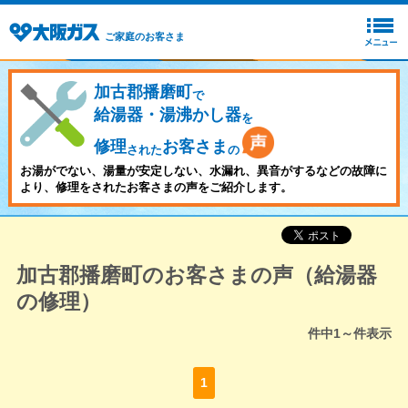
ご家庭のお客さま
加古郡播磨町
で
給湯器・湯沸かし器
を
修理
お客さま
された
の
お湯がでない、湯量が安定しない、水漏れ、異音がするなどの故障に
より、修理をされたお客さまの声をご紹介します。
加古郡播磨町のお客さまの声（給湯器
の修理）
件中
1～
件表示
1