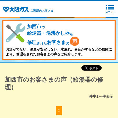
ご家庭のお客さま
加西市
で
給湯器・湯沸かし器
を
修理
お客さま
された
の
お湯がでない、湯量が安定しない、水漏れ、異音がするなどの故障に
より、修理をされたお客さまの声をご紹介します。
加西市のお客さまの声（給湯器の修
理）
件中
1～
件表示
1