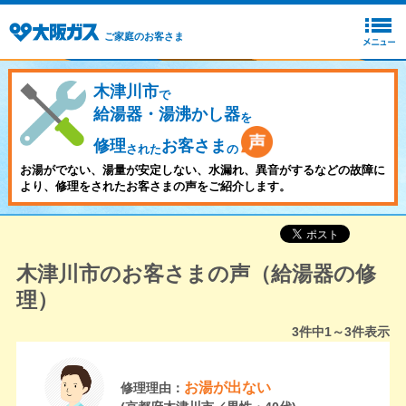
ご家庭のお客さま
木津川市
で
給湯器・湯沸かし器
を
修理
お客さま
された
の
お湯がでない、湯量が安定しない、水漏れ、異音がするなどの故障に
より、修理をされたお客さまの声をご紹介します。
木津川市のお客さまの声（給湯器の修
理）
3
件中
1～3
件表示
お湯が出ない
修理理由：