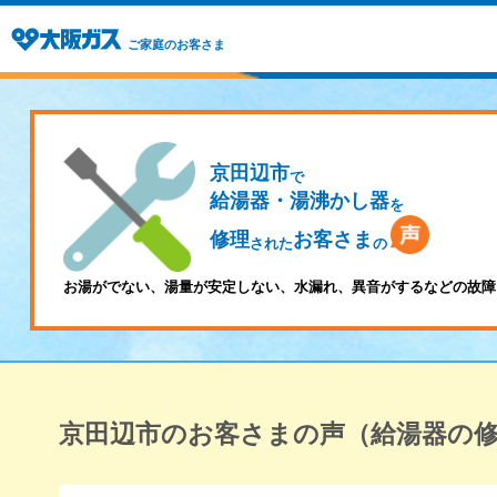
ご家庭のお客さま
京田辺市
で
給湯器・湯沸かし器
を
修理
お客さま
された
の
お湯がでない、湯量が安定しない、水漏れ、異音がするなどの故障
京田辺市のお客さまの声（給湯器の