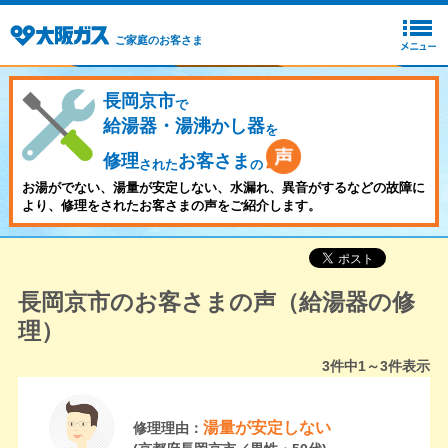
ご家庭のお客さま
長岡京市
で
給湯器・湯沸かし器
を
修理
お客さま
された
の
お湯がでない、湯量が安定しない、水漏れ、異音がするなどの故障に
より、修理をされたお客さまの声をご紹介します。
長岡京市のお客さまの声（給湯器の修
理）
3
件中
1～3
件表示
湯量が安定しない
修理理由：