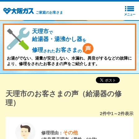
ご家庭のお客さま
天理市
で
給湯器・湯沸かし器
を
修理
お客さま
された
の
お湯がでない、湯量が安定しない、水漏れ、異音がするなどの故障に
より、修理をされたお客さまの声をご紹介します。
天理市のお客さまの声（給湯器の修
理）
2
件中
1～2
件表示
その他
修理理由：