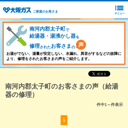
ご家庭のお客さま
南河内郡太子町
で
給湯器・湯沸かし器
を
修理
お客さま
された
の
お湯がでない、湯量が安定しない、水漏れ、異音がするなどの故障に
より、修理をされたお客さまの声をご紹介します。
南河内郡太子町のお客さまの声（給湯
器の修理）
件中
1～
件表示
1