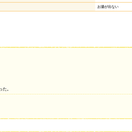
お湯が出ない
った。