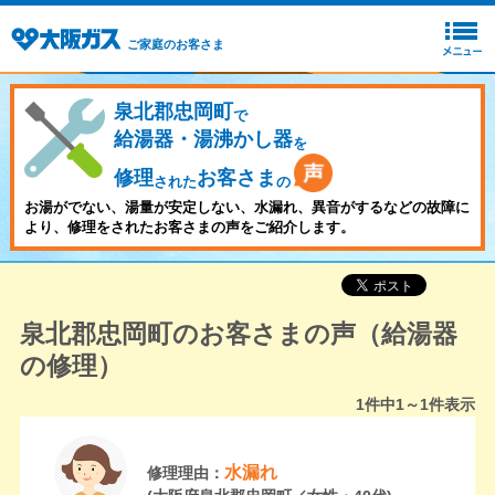
ご家庭のお客さま
泉北郡忠岡町
で
給湯器・湯沸かし器
を
修理
お客さま
された
の
お湯がでない、湯量が安定しない、水漏れ、異音がするなどの故障に
より、修理をされたお客さまの声をご紹介します。
泉北郡忠岡町のお客さまの声（給湯器
の修理）
1
件中
1～1
件表示
水漏れ
修理理由：