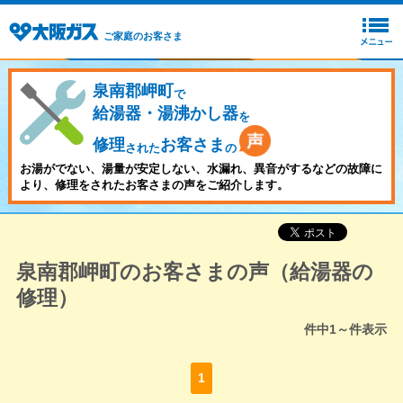
ご家庭のお客さま
泉南郡岬町
で
給湯器・湯沸かし器
を
修理
お客さま
された
の
お湯がでない、湯量が安定しない、水漏れ、異音がするなどの故障に
より、修理をされたお客さまの声をご紹介します。
泉南郡岬町のお客さまの声（給湯器の
修理）
件中
1～
件表示
1