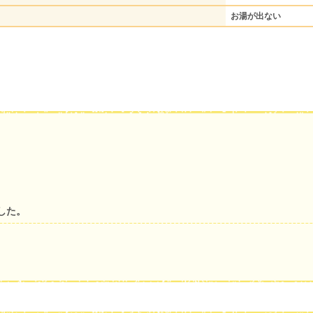
お湯が出ない
した。