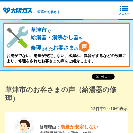
ご家庭のお客さま
草津市
で
給湯器・湯沸かし器
を
修理
お客さま
された
の
お湯がでない、湯量が安定しない、水漏れ、異音がするなどの故障に
より、修理をされたお客さまの声をご紹介します。
草津市のお客さまの声（給湯器の修
理）
12
件中
1～10
件表示
湯量が安定しない
修理理由：