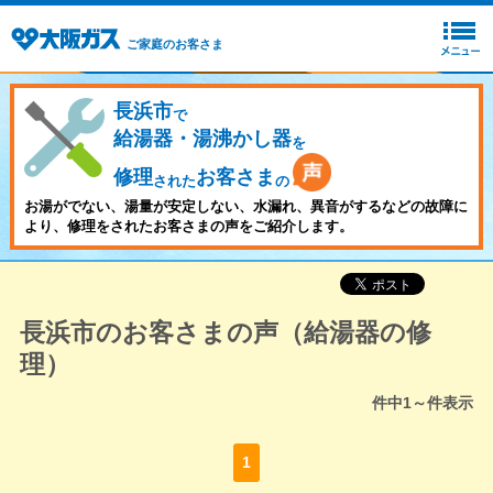
ご家庭のお客さま
長浜市
で
給湯器・湯沸かし器
を
修理
お客さま
された
の
お湯がでない、湯量が安定しない、水漏れ、異音がするなどの故障に
より、修理をされたお客さまの声をご紹介します。
長浜市のお客さまの声（給湯器の修
理）
件中
1～
件表示
1