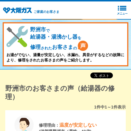
ご家庭のお客さま
野洲市
で
給湯器・湯沸かし器
を
修理
お客さま
された
の
お湯がでない、湯量が安定しない、水漏れ、異音がするなどの故障に
より、修理をされたお客さまの声をご紹介します。
野洲市のお客さまの声（給湯器の修
理）
1
件中
1～1
件表示
温度が安定しない
修理理由：