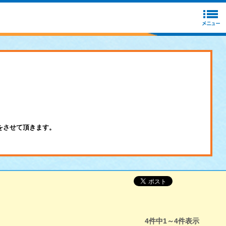
をさせて頂きます。
4
件中
1～4
件表示