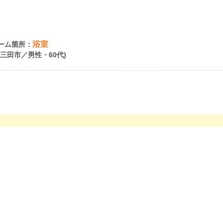
浴室
ーム箇所：
県三田市／男性・60代)