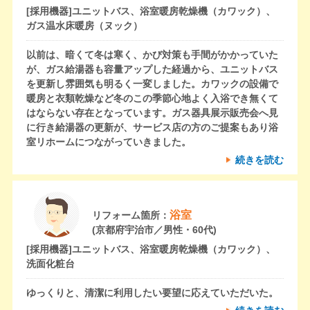
[採用機器]
ユニットバス、浴室暖房乾燥機（カワック）、
ガス温水床暖房（ヌック）
以前は、暗くて冬は寒く、かび対策も手間がかかっていた
が、ガス給湯器も容量アップした経過から、ユニットバス
を更新し雰囲気も明るく一変しました。カワックの設備で
暖房と衣類乾燥など冬のこの季節心地よく入浴でき無くて
はならない存在となっています。ガス器具展示販売会へ見
に行き給湯器の更新が、サービス店の方のご提案もあり浴
室リホームにつながっていきました。
続きを読む
浴室
リフォーム箇所：
(京都府宇治市／男性・60代)
[採用機器]
ユニットバス、浴室暖房乾燥機（カワック）、
洗面化粧台
ゆっくりと、清潔に利用したい要望に応えていただいた。