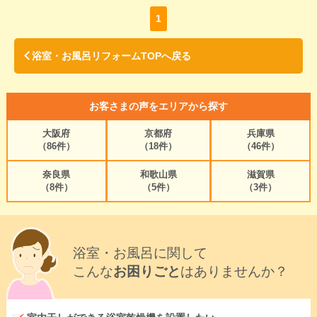
1
浴室・お風呂リフォームTOPへ戻る
お客さまの声をエリアから探す
大阪府
京都府
兵庫県
（86件）
（18件）
（46件）
奈良県
和歌山県
滋賀県
（8件）
（5件）
（3件）
浴室・お風呂に関して
こんな
お困りごと
はありませんか？