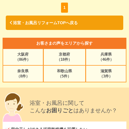
1
浴室・お風呂リフォームTOPへ戻る
お客さまの声をエリアから探す
大阪府
京都府
兵庫県
（86件）
（18件）
（46件）
奈良県
和歌山県
滋賀県
（8件）
（5件）
（3件）
浴室・お風呂に関して
こんな
お困りごと
はありませんか？