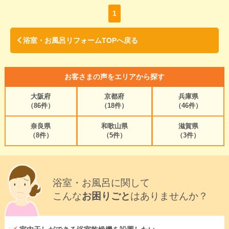
1
浴室・お風呂リフォームTOPへ戻る
お客さまの声をエリアから探す
大阪府
京都府
兵庫県
（86件）
（18件）
（46件）
奈良県
和歌山県
滋賀県
（8件）
（5件）
（3件）
浴室・お風呂に関して
こんな
お困りごと
はありませんか？