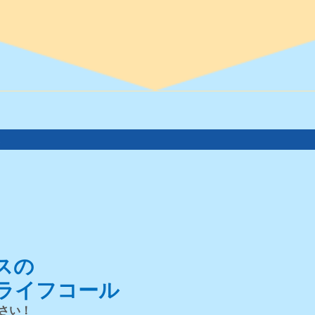
。
スの
ライフコール
さい！