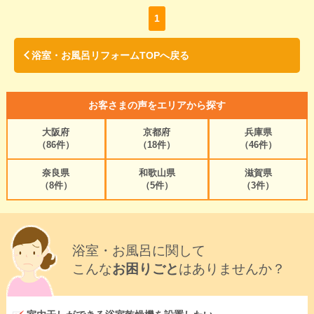
1
浴室・お風呂リフォームTOPへ戻る
お客さまの声をエリアから探す
大阪府
京都府
兵庫県
（86件）
（18件）
（46件）
奈良県
和歌山県
滋賀県
（8件）
（5件）
（3件）
浴室・お風呂に関して
こんな
お困りごと
はありませんか？