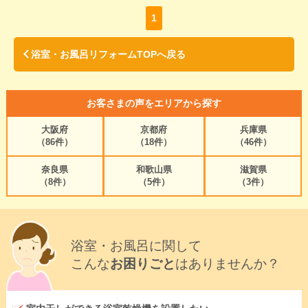
1
浴室・お風呂リフォームTOPへ戻る
お客さまの声をエリアから探す
大阪府
京都府
兵庫県
（86件）
（18件）
（46件）
奈良県
和歌山県
滋賀県
（8件）
（5件）
（3件）
浴室・お風呂に関して
こんな
お困りごと
はありませんか？