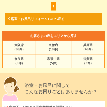
1
浴室・お風呂リフォームTOPへ戻る
お客さまの声をエリアから探す
大阪府
京都府
兵庫県
（86件）
（18件）
（46件）
奈良県
和歌山県
滋賀県
（8件）
（5件）
（3件）
浴室・お風呂に関して
こんな
お困りごと
はありませんか？