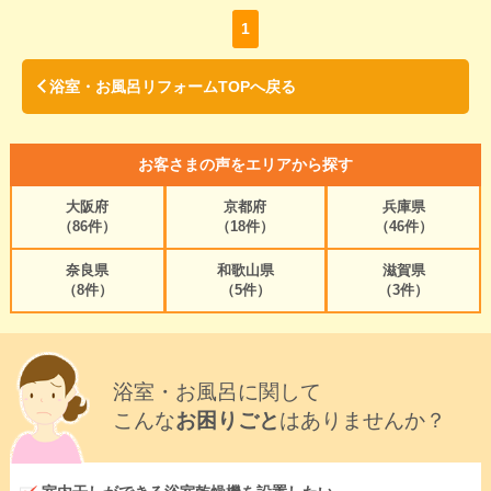
1
浴室・お風呂リフォームTOPへ戻る
お客さまの声をエリアから探す
大阪府
京都府
兵庫県
（86件）
（18件）
（46件）
奈良県
和歌山県
滋賀県
（8件）
（5件）
（3件）
浴室・お風呂に関して
こんな
お困りごと
はありませんか？