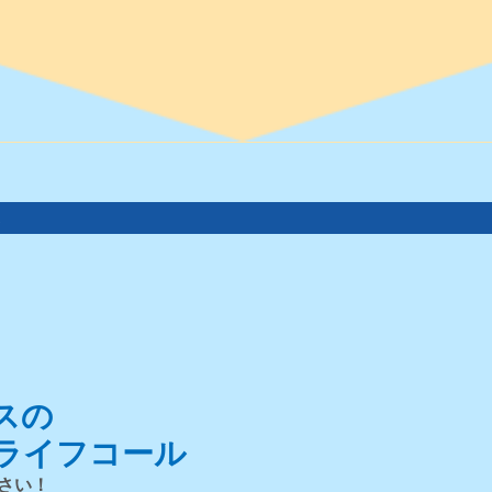
。
スの
ライフコール
さい！