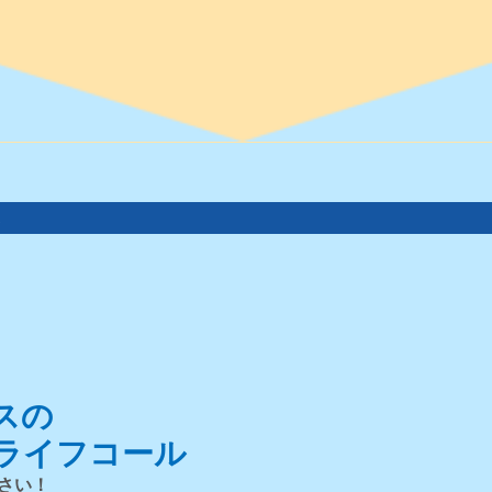
。
スの
ライフコール
さい！