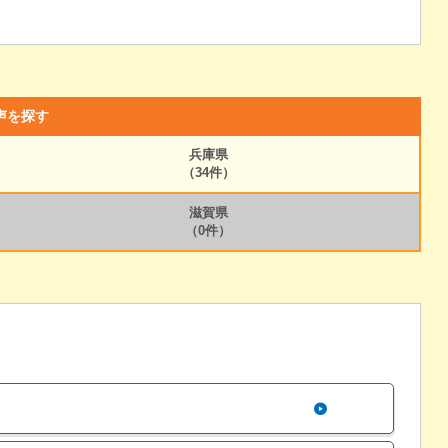
声を探す
兵庫県
（34件）
滋賀県
（0件）