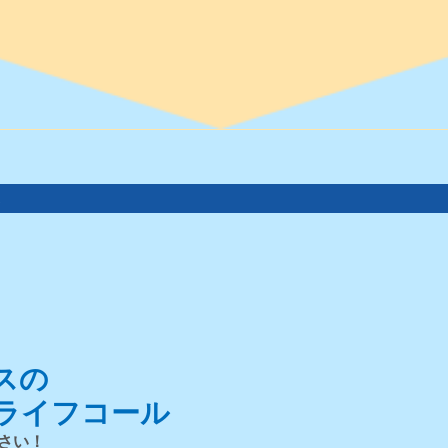
。
スの
ライフコール
さい！